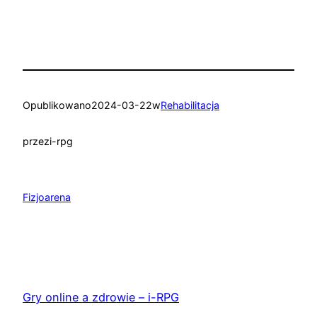
Opublikowano
2024-03-22
w
Rehabilitacja
przez
i-rpg
Fizjoarena
Gry online a zdrowie – i-RPG