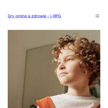
Przejdź
do
Gry online a zdrowie – i-RPG
treści