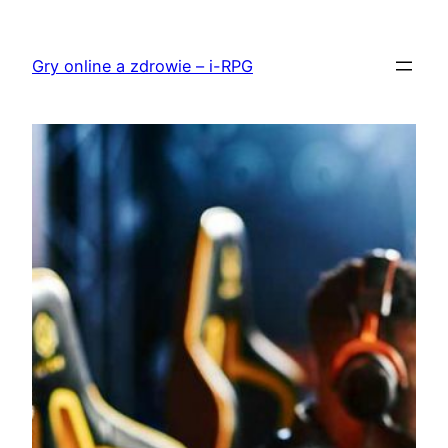
Przejdź
do
Gry online a zdrowie – i-RPG
treści