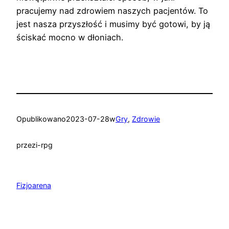
pracujemy nad zdrowiem naszych pacjentów. To
jest nasza przyszłość i musimy być gotowi, by ją
ściskać mocno w dłoniach.
Opublikowano
2023-07-28
w
Gry
, 
Zdrowie
przez
i-rpg
Fizjoarena