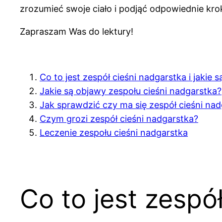
zrozumieć swoje ciało i podjąć odpowiednie kr
Zapraszam Was do lektury!
Co to jest zespół cieśni nadgarstka i jakie 
Jakie są objawy zespołu cieśni nadgarstka?
Jak sprawdzić czy ma się zespół cieśni na
Czym grozi zespół cieśni nadgarstka?
Leczenie zespołu cieśni nadgarstka
Co to jest zespół