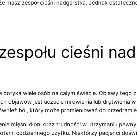
 że masz zespół cieśni nadgarstka. Jednak ostatecz
zespołu cieśni na
re dotyka wiele osób na całym świecie. Objawy tego 
 objawów jest uczucie mrowienia lub drętwienia w 
ównież ból, który może promieniować do przedramie
bienie mięśni dłoni oraz trudności w utrzymaniu pew
tami codziennego użytku. Niektórzy pacjenci doświa